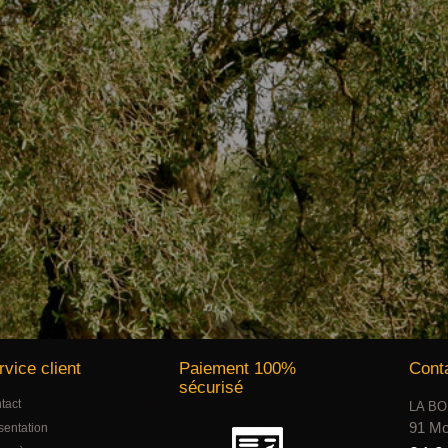
rvice client
Paiement 100%
Cont
sécurisé
tact
LA BO
91 Mo
sentation