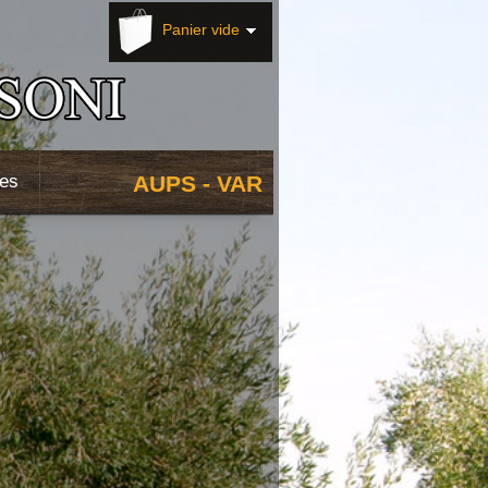
Panier vide
res
AUPS - VAR